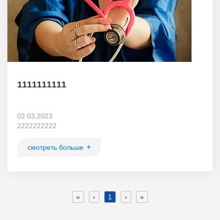
1111111111
02 03,2023
2222222222
+
смотреть больше
«
‹
1
›
»